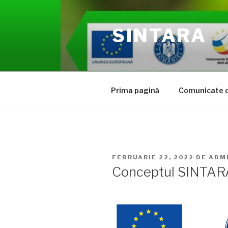
Sari
la
SINTARA
conținut
Prima pagină
Comunicate d
PUBLICAT
FEBRUARIE 22, 2022
DE
ADM
PE
Conceptul SINTAR