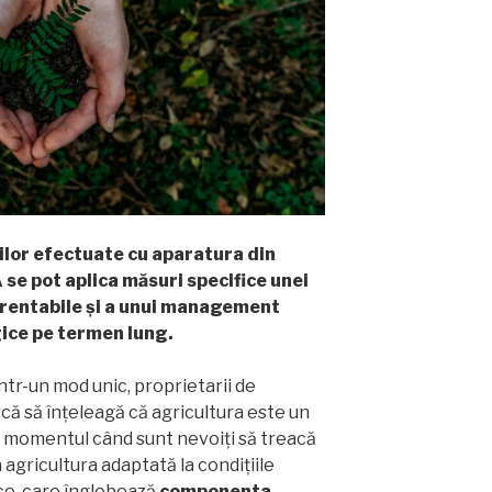
ilor efectuate cu aparatura din
se pot aplica măsuri specifice unei
, rentabile și a unui management
gice pe termen lung.
într-un mod unic, proprietarii de
rcă să înțeleagă că agricultura este un
t momentul când sunt nevoiți să treacă
la agricultura adaptată la condițiile
ce, care înglobează
componenta