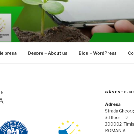
e presa
Despre – About us
Blog – WordPress
Co
GĂSEȘTE-N
IN
A
Adresă
Strada Gheorg
3d floor – D
300002, Timis
ROMANIA