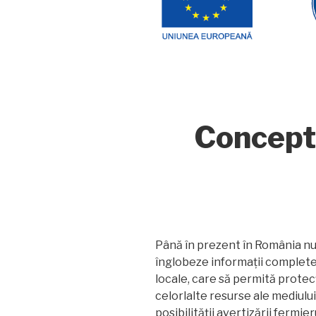
Concept
Până în prezent în România nu
înglobeze informații complete 
locale, care să permită protecț
celorlalte resurse ale mediulu
posibilității avertizării fermie