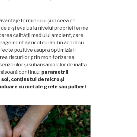
vantaje fermierului și în ceea ce
de a-și evalua la nivelul propriei ferme
darea calității mediului ambient, care
anagement agricol durabil în acord cu
 efecte pozitive asupra optimizării
area riscurilor prin monitorizarea
 senzorilor și subansamblelor de înaltă
 măsoară continuu:
parametrii
 sol, conținutul de micro și
oluare cu metale grele sau pulberi