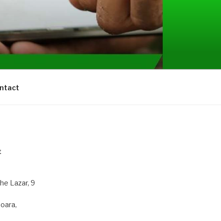
ntact
E
he Lazar, 9
oara,