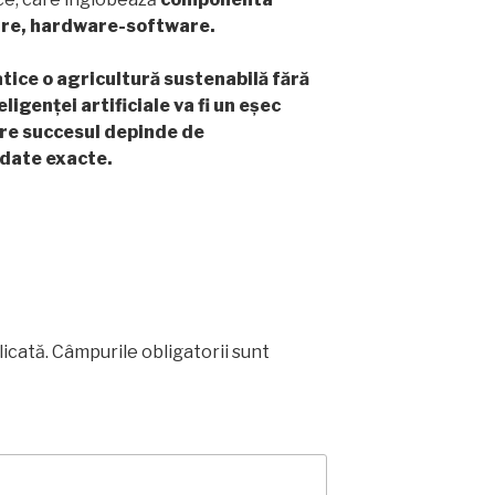
are, hardware-software.
tice o agricultură sustenabilă fără
eligenței artificiale va fi un eșec
are succesul depinde de
 date exacte.
licată.
Câmpurile obligatorii sunt