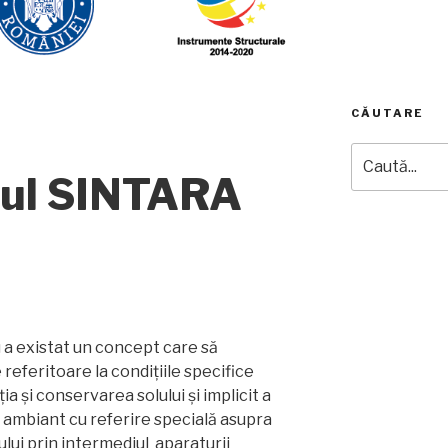
CĂUTARE
Caută
după:
ul SINTARA
 a existat un concept care să
referitoare la condițiile specifice
ia și conservarea solului și implicit a
i ambiant cu referire specială asupra
rului prin intermediul aparaturii