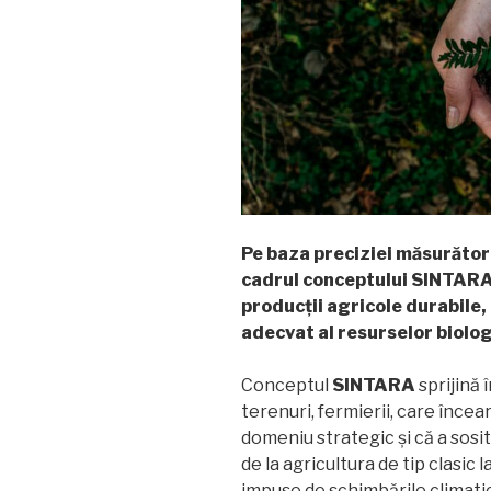
Pe baza preciziei măsurător
cadrul conceptului SINTARA 
producții agricole durabile
adecvat al resurselor biolo
Conceptul
SINTARA
sprijină 
terenuri, fermierii, care încea
domeniu strategic și că a sosi
de la agricultura de tip clasic 
impuse de schimbările climati