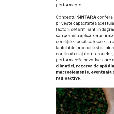
performante.
Conceptul
SINTARA
conferă a
privește capacitatea acestuia 
factorii determinanți în degra
să-i permită aplicarea unui m
condițiile specifice locale, cu
lanțului de producție și elimin
continuă cu ajutorul dronelor,
performanță, inovative, care
climatici, rezerva de apă din
macroelemente, eventuala p
radioactive
.