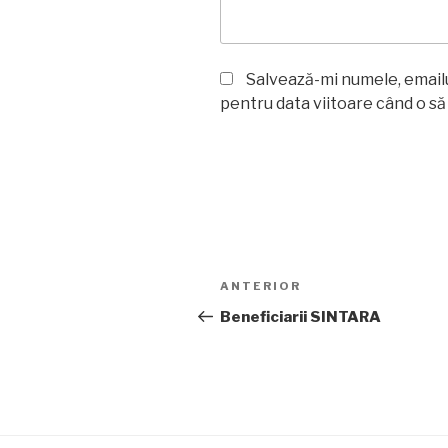
Salvează-mi numele, emailul
pentru data viitoare când o s
Navigare
Articolul
ANTERIOR
în
anterior
Beneficiarii SINTARA
articole