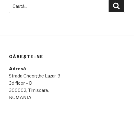
Caută
Căuta
după:
GĂSEȘTE-NE
Adresă
Strada Gheorghe Lazar, 9
3d floor – D
300002, Timisoara,
ROMANIA