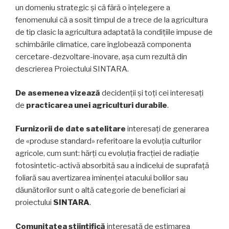
un domeniu strategic și că fără o înțelegere a
fenomenului că a sosit timpul de a trece de la agricultura
de tip clasic la agricultura adaptată la condițiile impuse de
schimbările climatice, care înglobează componenta
cercetare-dezvoltare-inovare, așa cum rezultă din
descrierea Proiectului SINTARA.
De asemenea vizează
decidenții și toți cei interesați
de
practicarea unei agriculturi durabile
.
Furnizorii de date satelitare
interesați de generarea
de «produse standard» referitoare la evoluția culturilor
agricole, cum sunt: hărți cu evoluția fracției de radiație
fotosintetic-activă absorbită sau a indicelui de suprafață
foliară sau avertizarea iminenței atacului bolilor sau
dăunătorilor sunt o altă categorie de beneficiari ai
proiectului
SINTARA
.
Comunitatea științifică
interesată de estimarea