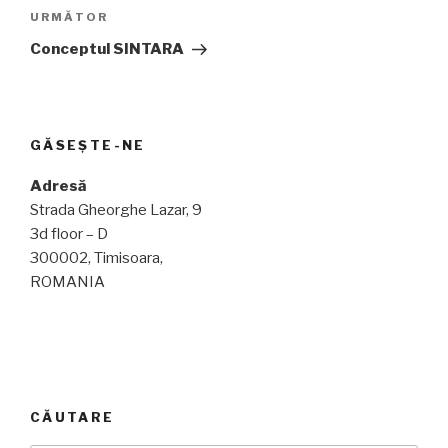
Articolul
URMĂTOR
următor
Conceptul SINTARA
GĂSEȘTE-NE
Adresă
Strada Gheorghe Lazar, 9
3d floor – D
300002, Timisoara,
ROMANIA
CĂUTARE