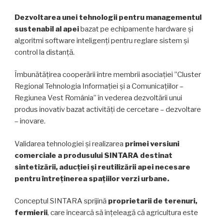
Dezvoltarea unei tehnologii pentru managementul
sustenabil al apei
bazat pe echipamente hardware și
algoritmi software inteligenți pentru reglare sistem și
control la distanță.
Îmbunătățirea cooperării între membrii asociației ”Cluster
Regional Tehnologia Informației și a Comunicațiilor –
Regiunea Vest România” în vederea dezvoltării unui
produs inovativ bazat activități de cercetare – dezvoltare
– inovare.
Validarea tehnologiei și realizarea
primei versiuni
comerciale a produsului SINTARA
destinat
sintetizării, aducției și reutilizării apei necesare
pentru întreținerea spațiilor verzi urbane
.
Conceptul SINTARA sprijină
proprietarii de terenuri,
fermierii
, care încearcă să înțeleagă că agricultura este