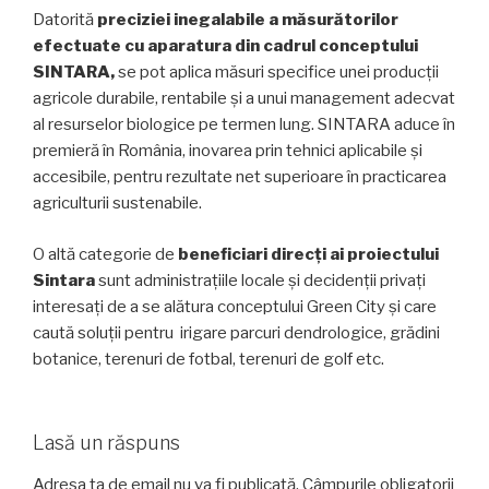
Datorită
preciziei inegalabile a măsurătorilor
efectuate cu aparatura din cadrul conceptului
SINTARA,
se pot aplica măsuri specifice unei producții
agricole durabile, rentabile și a unui management adecvat
al resurselor biologice pe termen lung. SINTARA aduce în
premieră în România, inovarea prin tehnici aplicabile și
accesibile, pentru rezultate net superioare în practicarea
agriculturii sustenabile.
O altă categorie de
beneficiari direcți ai proiectului
Sintara
sunt administrațiile locale și decidenții privați
interesați de a se alătura conceptului Green City și care
caută soluții pentru irigare parcuri dendrologice, grădini
botanice, terenuri de fotbal, terenuri de golf etc.
Lasă un răspuns
Adresa ta de email nu va fi publicată.
Câmpurile obligatorii