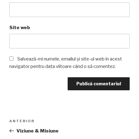
Site web
Salvează-mi numele, emailul și site-ul web în acest
navigator pentru data viitoare când o să comentez.
Navigare
Articolul
ANTERIOR
în
anterior
Viziune & Misiune
articole