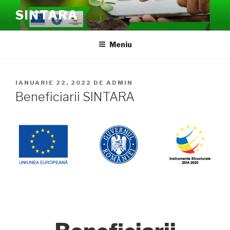
Sari
SINTARA
la
conținut
Meniu
PUBLICAT
IANUARIE 22, 2022
DE
ADMIN
PE
Beneficiarii SINTARA