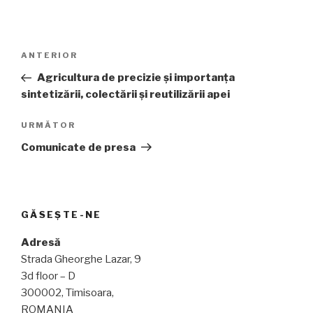
Navigare
Articolul
ANTERIOR
în
anterior
Agricultura de precizie și importanța
articole
sintetizării, colectării și reutilizării apei
Articolul
URMĂTOR
următor
Comunicate de presa
GĂSEȘTE-NE
Adresă
Strada Gheorghe Lazar, 9
3d floor – D
300002, Timisoara,
ROMANIA