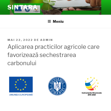
Sari
SINTARA
la
conținut
Meniu
PUBLICAT
MAI 22, 2022
DE
ADMIN
PE
Aplicarea practicilor agricole care
favorizează sechestrarea
carbonului