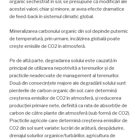
organic sechestrat în sol, se presupune că modificări ale
acestei valori, chiar și minore, ar avea efecte dramatice
de feed-back în sistemul climatic global.
Mineralizarea carbonului organic din sol depinde puternic
de temperatură, prin urmare, încălzirea globală poate
crește emisiile de CO2 în atmosferă.
Pe de altă parte, degradarea solului este cauzată în
principal de utilizarea nepotrivită a terenurilor și de
practicile neadecvate de management al terenurilor.
Două din consecințele majore ale degradării solului sunt
pierderile de carbon organic din sol, care determină
creșterea emisiilor de CO2 în atmosferă, și reducerea
producției primare nete, definită ca rata de absorbție de
carbon de către plante din atmosferă (sub formă de CO2).
Practicile agricole care determină creșterea emisiilor de
CO2 din sol sunt variate: lucrări de arătură, despădurire,
drenajul solurilor organice/turbăriilor, agricultura de