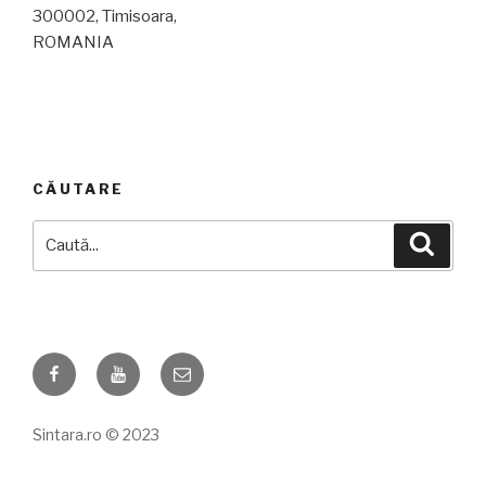
300002, Timisoara,
ROMANIA
CĂUTARE
Caută
Căuta
după:
Facebook
YouYube
Email
Sintara.ro © 2023