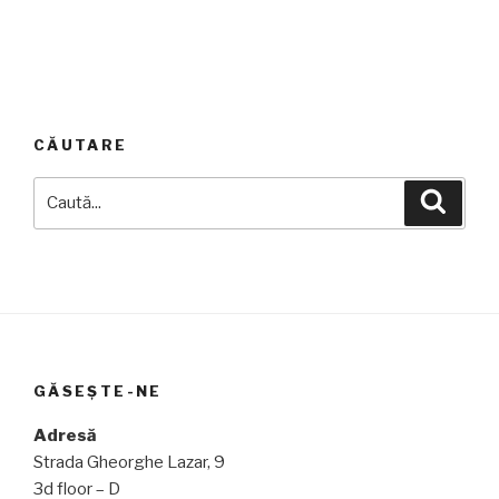
CĂUTARE
Caută
Căuta
după:
GĂSEȘTE-NE
Adresă
Strada Gheorghe Lazar, 9
3d floor – D